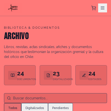
BIBLIOTECA & DOCUMENTOS
ARCHIVO
Libros, revistas, actas sindicales, afiches y documentos
históricos que testimonian la organización gremial y la cultura
del oficio en Chile.
24
23
24
DOCUMENTOS
DIGITALIZADOS
EDITADOS
Buscar y filtrar documentos del archivo
Buscar documentos en el archivo
Todos
Digitalizados
Pendientes