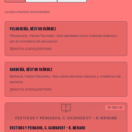
Listado de documentos del archivo
24
documento
s
encontrado
s
2R-2022-A1
Peluquería, Héctor Faúndez
Peluquería, Héctor Faúndez, libro aprobado como material didáctico
por el ministerio de educación
DIGITALIZADO
EDITADO
2R-2022-A2
Barbería, Héctor Faúndez
Barbería, Héctor Faúndez, libro sobre técnicas clásicas y modernas de
barbería
DIGITALIZADO
EDITADO
2R-2022-A3
VESTIDOS Y PEINADOS, C. SAUVAGEOT - R. MENARD
Vestidos y peinados, C. Sauvageot - R. Menard