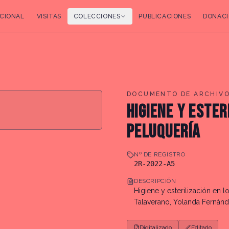
CIONAL
VISITAS
COLECCIONES
PUBLICACIONES
DONACI
DOCUMENTO DE ARCHIV
HIGIENE Y ESTER
PELUQUERÍA
Nº DE REGISTRO
2R-2022-A5
DESCRIPCIÓN
Higiene y esterilización en 
Talaverano, Yolanda Fernán
Digitalizado
Editado