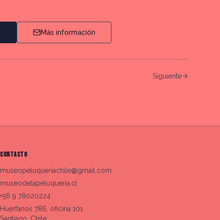
Más información
Siguiente
CONTACTO
museopeluqueriachile@gmail.com
museodelapeluqueria.cl
+56 9 78020224
Huérfanos 786, oficina 101
Santiago, Chile