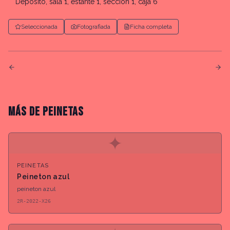
Depósito, sala 1, estante 1, sección 1, caja 6
Seleccionada
Fotografiada
Ficha completa
MÁS DE
PEINETAS
✦
PEINETAS
Peineton azul
peineton azul
2R-2022-X26