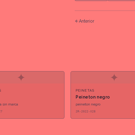
Anterior
✦
✦
S
PEINETAS
Peineton negro
ja sin marca
peineton negro
27
2R-2022-X28