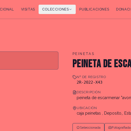
CIONAL
VISITAS
COLECCIONES
PUBLICACIONES
DONACI
PEINETAS
PEINETA DE ESC
Nº DE REGISTRO
2R-2022-X43
DESCRIPCIÓN
peineta de escarmenar "avon
UBICACIÓN
caja peinetas , Deposito,, Esta
Seleccionada
Fotografiada