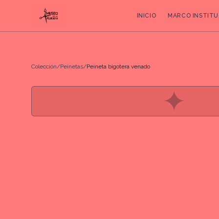
INICIO
MARCO INSTITU
Colección
/
Peinetas
/
Peineta bigotera venado
✦