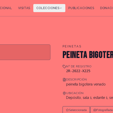
CIONAL
VISITAS
COLECCIONES
PUBLICACIONES
DONACI
PEINETAS
PEINETA BIGOTE
Nº DE REGISTRO
2R-2022-X225
DESCRIPCIÓN
peineta bigotera venado
UBICACIÓN
Depósito, sala 1, estante 1, se
Seleccionada
Fotografiada