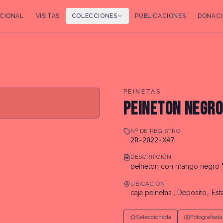
CIONAL
VISITAS
COLECCIONES
PUBLICACIONES
DONACI
PEINETAS
PEINETON NEGRO
Nº DE REGISTRO
2R-2022-X47
DESCRIPCIÓN
peineton con mango negro 
UBICACIÓN
caja peinetas , Deposito,, Esta
Seleccionada
Fotografiada