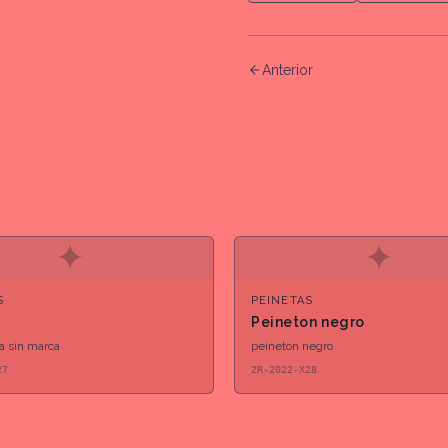
Anterior
✦
✦
S
PEINETAS
Peineton negro
ja sin marca
peineton negro
27
2R-2022-X28