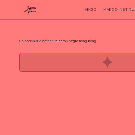
INICIO
MARCO INSTITU
Colección
/
Peinetas
/
Peineton negro hong kong
✦