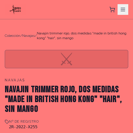
Navajin trimmer rojo, dos medidas "made in british hong
Colección
/
Navajas
/
kong" "hair", sin mango
⚔
NAVAJAS
NAVAJIN TRIMMER ROJO, DOS MEDIDAS
"MADE IN BRITISH HONG KONG" "HAIR",
SIN MANGO
Nº DE REGISTRO
2R-2022-X255