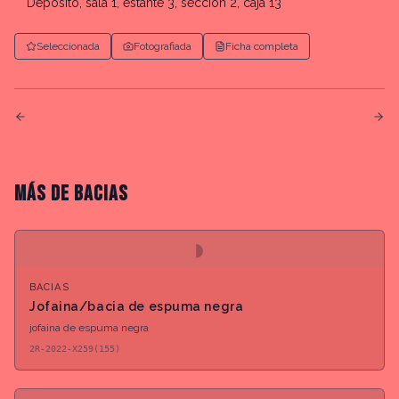
Depósito, sala 1, estante 3, sección 2, caja 13
Seleccionada
Fotografiada
Ficha completa
MÁS DE
BACIAS
◗
BACIAS
Jofaina/bacia de espuma negra
jofaina de espuma negra
2R-2022-X259(155)