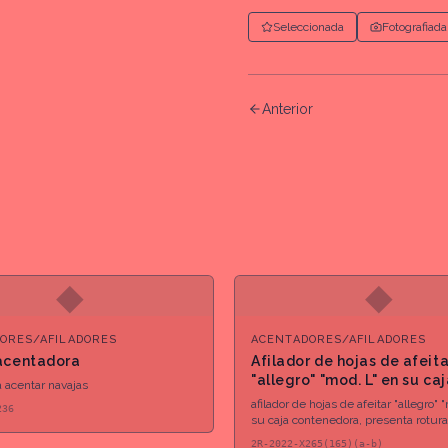
Seleccionada
Fotografiada
Anterior
◆
◆
ORES/AFILADORES
ACENTADORES/AFILADORES
acentadora
Afilador de hojas de afeita
"allegro" "mod. L" en su ca
a acentar navajas
contenedora
afilador de hojas de afeitar "allegro" 
236
su caja contenedora, presenta rotura
caja, plateada
2R-2022-X265(165)(a-b)