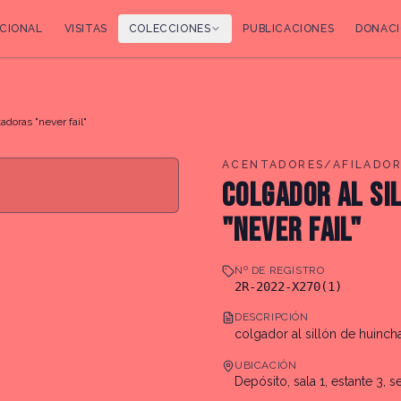
CIONAL
VISITAS
COLECCIONES
PUBLICACIONES
DONACI
adoras "never fail"
ACENTADORES/AFILADOR
COLGADOR AL SI
"NEVER FAIL"
Nº DE REGISTRO
2R-2022-X270(1)
DESCRIPCIÓN
colgador al sillón de huinch
UBICACIÓN
Depósito, sala 1, estante 3, s