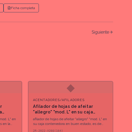
Ficha completa
Siguiente
◆
ACENTADORES/AFILADORES
r
Afilador de hojas de afeitar
ja
"allegro" "mod. L" en su caja
contenedora
"mod. L" en
afilador de hojas de afeitar "allegro" "mod. L" en
s en la
su caja contenedora en buen estado, es de
color negro
2R-2022-X266(164)