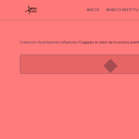
INICIO
MARCO INSTITU
Colección
/
Acentadores/afiladores
/
Colgador al sillón de huinchas acent
◆