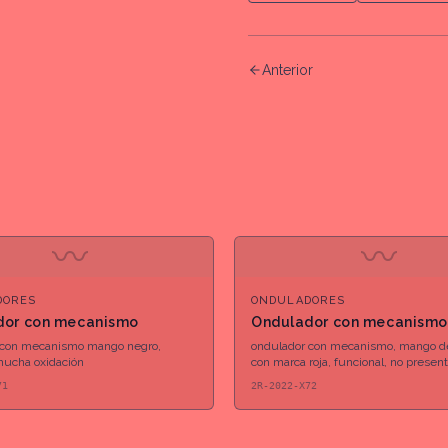
Anterior
〰
〰
DORES
ONDULADORES
dor con mecanismo
Ondulador con mecanismo
 con mecanismo mango negro,
ondulador con mecanismo, mango d
mucha oxidación
con marca roja, funcional, no presen
oxidación
71
2R-2022-X72