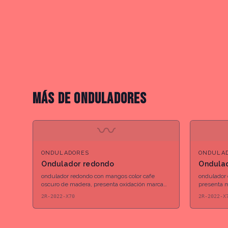
MÁS DE
ONDULADORES
〰
ONDULADORES
ONDULA
Ondulador redondo
Ondula
ondulador redondo con mangos color cafe
ondulador
oscuro de madera, presenta oxidación marca
presenta 
"ACIER" "14"
2R-2022-X70
2R-2022-X