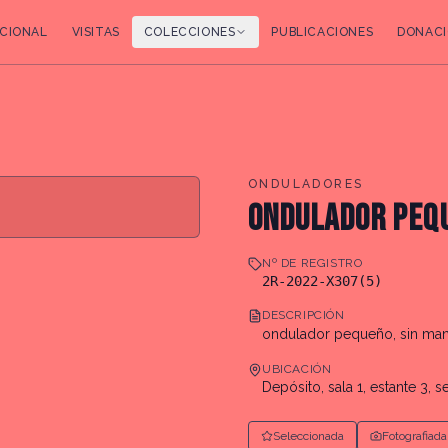
CIONAL
VISITAS
COLECCIONES
PUBLICACIONES
DONACI
ONDULADORES
ONDULADOR PEQU
Nº DE REGISTRO
2R-2022-X307(5)
DESCRIPCIÓN
ondulador pequeño, sin man
UBICACIÓN
Depósito, sala 1, estante 3, s
Seleccionada
Fotografiada