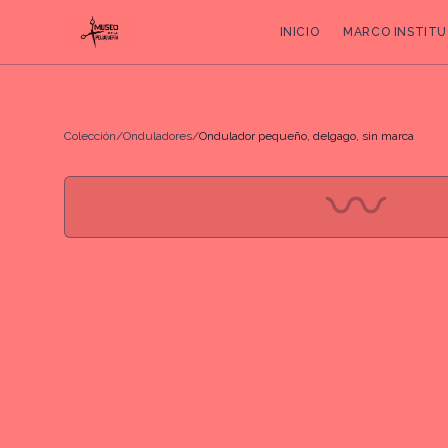
INICIO
MARCO INSTITU
Colección
/
Onduladores
/
Ondulador pequeño, delgago, sin marca
〰