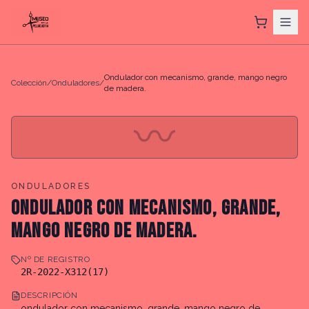
Ondulador con mecanismo, grande, mango negro
Colección
/
Onduladores
/
de madera.
〰
ONDULADORES
ONDULADOR CON MECANISMO, GRANDE,
MANGO NEGRO DE MADERA.
Nº DE REGISTRO
2R-2022-X312(17)
DESCRIPCIÓN
ondulador con mecanismo, grande, mango negro de