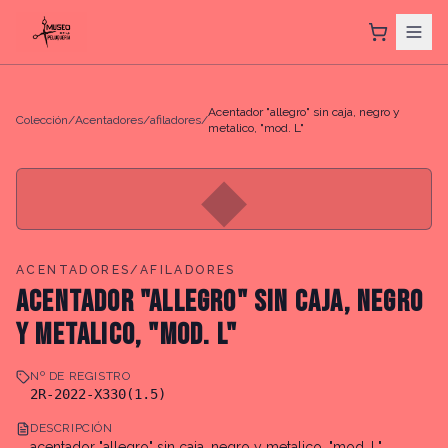
Acentador "allegro" sin caja, negro y
Colección
/
Acentadores/afiladores
/
metalico, "mod. L"
◆
ACENTADORES/AFILADORES
ACENTADOR "ALLEGRO" SIN CAJA, NEGRO
Y METALICO, "MOD. L"
Nº DE REGISTRO
2R-2022-X330(1.5)
DESCRIPCIÓN
acentador "allegro" sin caja, negro y metalico, "mod. L"