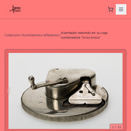
Asentador redondo en su caja
Colección
/
Acentadores/afiladores
/
contenedora "kriss kross"
1
/
21