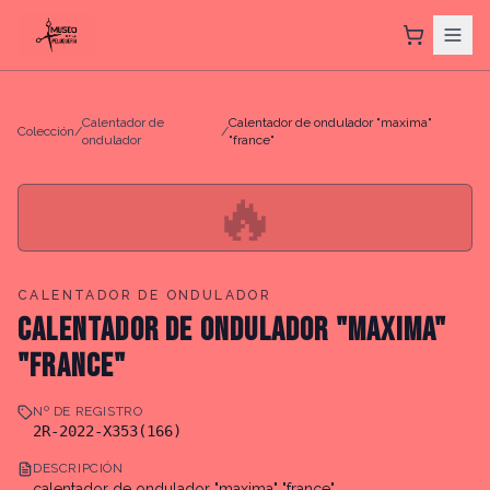
Calentador de
Calentador de ondulador "maxima"
Colección
/
/
ondulador
"france"
🔥
CALENTADOR DE ONDULADOR
CALENTADOR DE ONDULADOR "MAXIMA"
"FRANCE"
Nº DE REGISTRO
2R-2022-X353(166)
DESCRIPCIÓN
calentador de ondulador "maxima" "france"