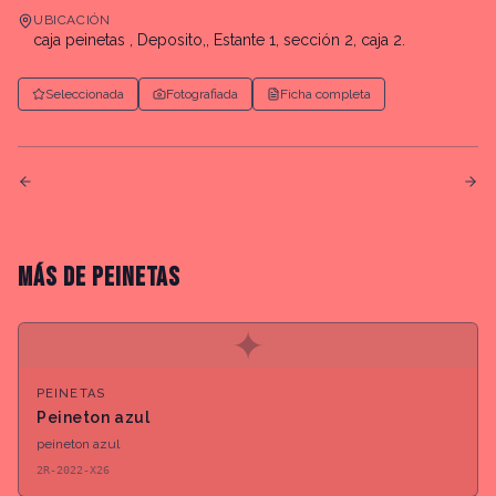
UBICACIÓN
caja peinetas , Deposito,, Estante 1, sección 2, caja 2.
Seleccionada
Fotografiada
Ficha completa
MÁS DE
PEINETAS
✦
PEINETAS
Peineton azul
peineton azul
2R-2022-X26