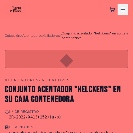
Conjunto acentador "helckens" en su caja
Colección
/
Acentadores/afiladores
/
contenedora
◆
ACENTADORES/AFILADORES
CONJUNTO ACENTADOR "HELCKENS" EN
SU CAJA CONTENEDORA
Nº DE REGISTRO
2R-2022-X413(152)(a-b)
DESCRIPCIÓN
conjunto acentador "helckens" en su caja contenedora