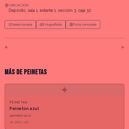
UBICACIÓN
Depósito, sala 1, estante 1, sección 3, caja 32
Seleccionada
Fotografiada
Ficha completa
MÁS DE
PEINETAS
✦
PEINETAS
Peineton azul
peineton azul
2R-2022-X26