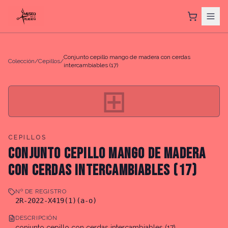
Conjunto cepillo mango de madera con cerdas
Colección
/
Cepillos
/
intercambiables (17)
⊞
CEPILLOS
CONJUNTO CEPILLO MANGO DE MADERA
CON CERDAS INTERCAMBIABLES (17)
Nº DE REGISTRO
2R-2022-X419(1)(a-o)
DESCRIPCIÓN
conjunto cepillo con cerdas intercambiables (17)