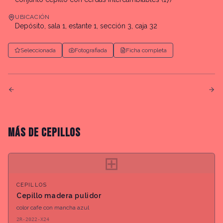
UBICACIÓN
Depósito, sala 1, estante 1, sección 3, caja 32
Seleccionada
Fotografiada
Ficha completa
MÁS DE
CEPILLOS
⊞
CEPILLOS
Cepillo madera pulidor
color cafe con mancha azul
2R-2022-X24