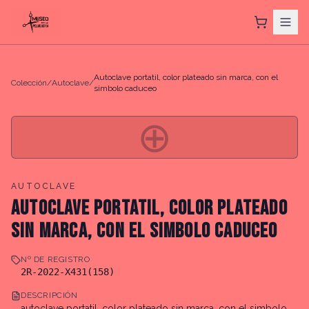
Autoclave portatil, color plateado sin marca, con el
Colección
/
Autoclave
/
simbolo caduceo
⊕
AUTOCLAVE
AUTOCLAVE PORTATIL, COLOR PLATEADO
SIN MARCA, CON EL SIMBOLO CADUCEO
Nº DE REGISTRO
2R-2022-X431(158)
DESCRIPCIÓN
autoclave portatil, color plateado sin marca, con el simbolo