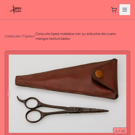
Conjunto tijera metalica con su estuche de cuero,
Colección
/
Tijeras
/
mangos texturizados
1
/
12