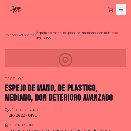
Espejo de mano, de plastico, mediano, don deterioro
Colección
/
Espejos
/
avanzado
◎
ESPEJOS
ESPEJO DE MANO, DE PLASTICO,
MEDIANO, DON DETERIORO AVANZADO
Nº DE REGISTRO
2R-2022-X491
DESCRIPCIÓN
espejo de mano, de plastico, mediano, don deterioro