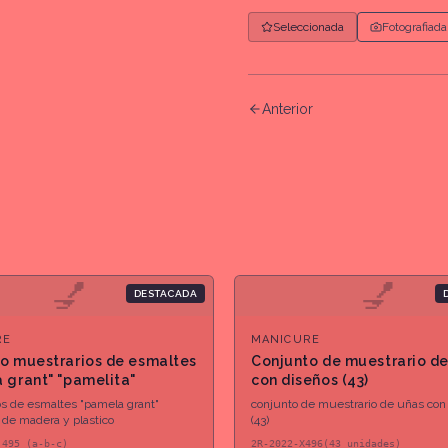
Seleccionada
Fotografiada
Anterior
💅
💅
DESTACADA
RE
MANICURE
o muestrarios de esmaltes
Conjunto de muestrario d
 grant" "pamelita"
con diseños (43)
s de esmaltes "pamela grant"
conjunto de muestrario de uñas con
, de madera y plastico
(43)
 495 (a-b-c)
2R-2022-X496(43 unidades)