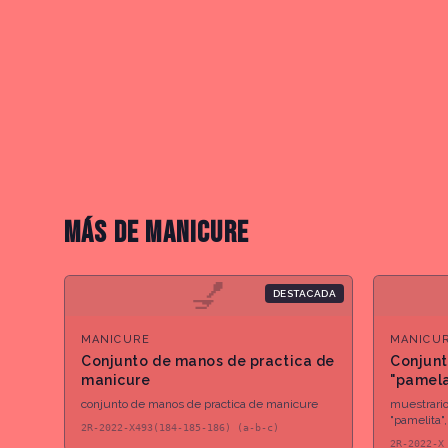
MÁS DE
MANICURE
💅
DESTACADA
MANICURE
MANICU
Conjunto de manos de practica de
Conjunt
manicure
"pamela
conjunto de manos de practica de manicure
muestrario
"pamelita"
2R-2022-X493(184-185-186) (a-b-c)
2R-2022-X