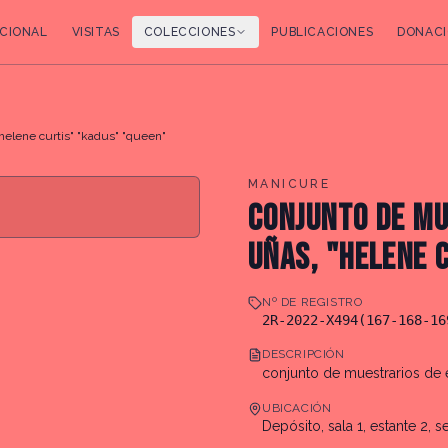
CIONAL
VISITAS
COLECCIONES
PUBLICACIONES
DONACI
helene curtis" "kadus" "queen"
MANICURE
CONJUNTO DE MU
UÑAS, "HELENE 
Nº DE REGISTRO
2R-2022-X494(167-168-16
DESCRIPCIÓN
conjunto de muestrarios de e
UBICACIÓN
Depósito, sala 1, estante 2, s