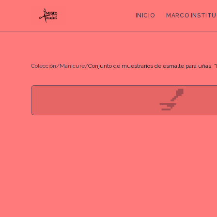
INICIO
MARCO INSTITU
Colección
/
Manicure
/
Conjunto de muestrarios de esmalte para uñas, "
💅