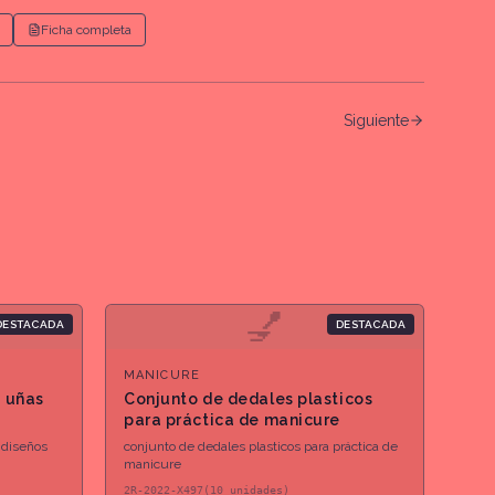
Ficha completa
Siguiente
💅
DESTACADA
DESTACADA
MANICURE
e uñas
Conjunto de dedales plasticos
para práctica de manicure
 diseños
conjunto de dedales plasticos para práctica de
manicure
2R-2022-X497(10 unidades)