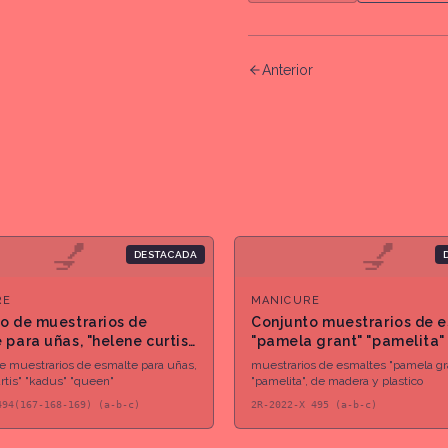
Anterior
💅
💅
DESTACADA
RE
MANICURE
o de muestrarios de
Conjunto muestrarios de 
 para uñas, "helene curtis"
"pamela grant" "pamelita"
 "queen"
e muestrarios de esmalte para uñas,
muestrarios de esmaltes "pamela gr
rtis" "kadus" "queen"
"pamelita", de madera y plastico
494(167-168-169) (a-b-c)
2R-2022-X 495 (a-b-c)