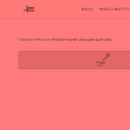
INICIO
MARCO INSTITU
Colección
/
Manicure
/
Polissoir heyrah, polvo para pulir uñas
💅