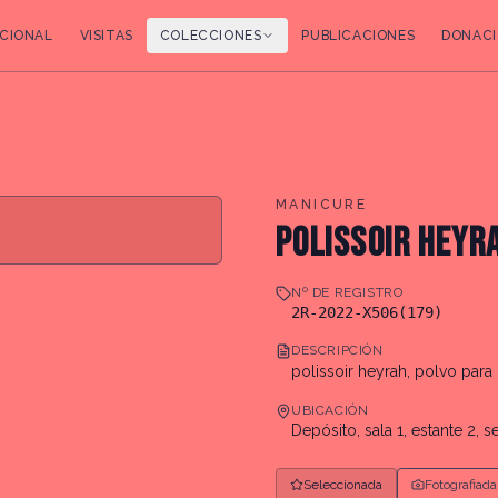
CIONAL
VISITAS
COLECCIONES
PUBLICACIONES
DONACI
MANICURE
POLISSOIR HEYR
Nº DE REGISTRO
2R-2022-X506(179)
DESCRIPCIÓN
polissoir heyrah, polvo para 
UBICACIÓN
Depósito, sala 1, estante 2, s
Seleccionada
Fotografiada