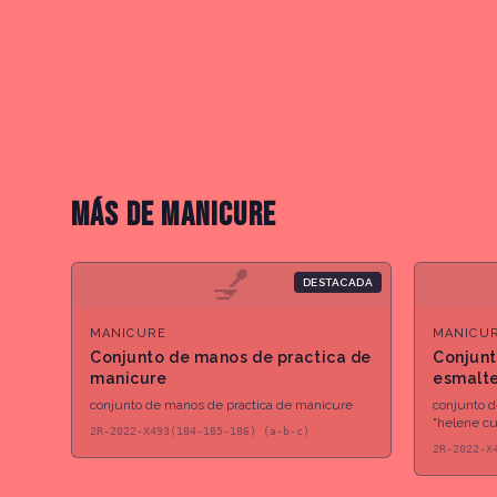
MÁS DE
MANICURE
💅
DESTACADA
MANICURE
MANICU
Conjunto de manos de practica de
Conjunt
manicure
esmalte
"kadus"
conjunto de manos de practica de manicure
conjunto d
"helene cu
2R-2022-X493(184-185-186) (a-b-c)
2R-2022-X