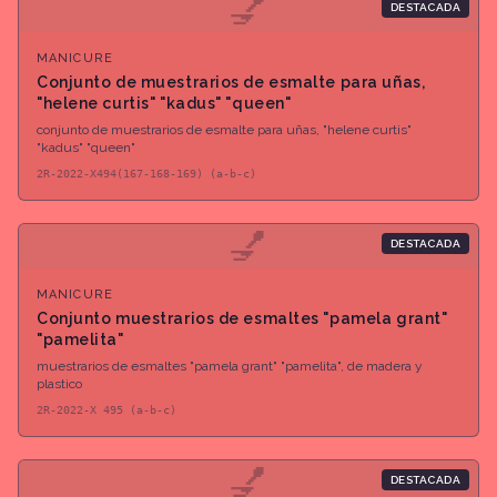
💅
DESTACADA
MANICURE
Conjunto de muestrarios de esmalte para uñas,
"helene curtis" "kadus" "queen"
conjunto de muestrarios de esmalte para uñas, "helene curtis"
"kadus" "queen"
2R-2022-X494(167-168-169) (a-b-c)
💅
DESTACADA
MANICURE
Conjunto muestrarios de esmaltes "pamela grant"
"pamelita"
muestrarios de esmaltes "pamela grant" "pamelita", de madera y
plastico
2R-2022-X 495 (a-b-c)
💅
DESTACADA