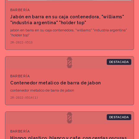
BARBERÍA
Jabón en barra en su caja contenedora, "williams"
"industria argentina" "holder top"
jabón en barra en su caja contenedora, "williams" "industria argentina"
"holder top"
2R-2022-X513
💈
DESTACADA
BARBERÍA
Contenedor metalico de barra de jabon
contenedor metalico de barra de jabon
2R-2022-X514(1)
💈
DESTACADA
BARBERÍA
Hisopo, plastico, blanco y cafe, con cerdas oscuras