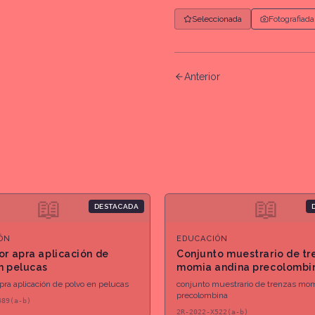
Seleccionada
Fotografiada
Anterior
📖
📖
DESTACADA
ÓN
EDUCACIÓN
or apra aplicación de
Conjunto muestrario de tr
n pelucas
momia andina precolombi
apra aplicación de polvo en pelucas
conjunto muestrario de trenzas mom
precolombina
489(a-b)
2R-2022-X522(a-b)