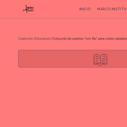
INICIO
MARCO INSTITU
Colección
/
Educación
/
Conjunto de piedras "con filo" para cortar cabello
📖