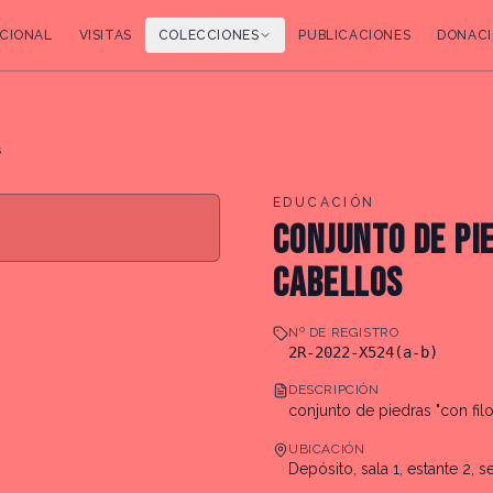
CIONAL
VISITAS
COLECCIONES
PUBLICACIONES
DONACI
s
EDUCACIÓN
CONJUNTO DE PI
CABELLOS
Nº DE REGISTRO
2R-2022-X524(a-b)
DESCRIPCIÓN
conjunto de piedras "con filo
UBICACIÓN
Depósito, sala 1, estante 2, s