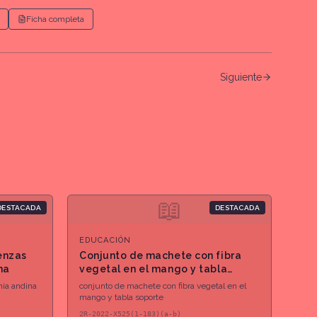
Ficha completa
Siguiente
📖
DESTACADA
DESTACADA
EDUCACIÓN
enzas
Conjunto de machete con fibra
na
vegetal en el mango y tabla
soporte
ia andina
conjunto de machete con fibra vegetal en el
mango y tabla soporte
2R-2022-X525(1-183)(a-b)