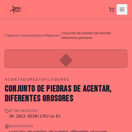
Conjunto de piedras de acentar,
Colección
/
Acentadores/afiladores
/
diferentes grosores
◆
ACENTADORES/AFILADORES
CONJUNTO DE PIEDRAS DE ACENTAR,
DIFERENTES GROSORES
Nº DE REGISTRO
2R-2022-X530(176)(a-b)
DESCRIPCIÓN
conjunto de piedras de acentar, diferentes grosores