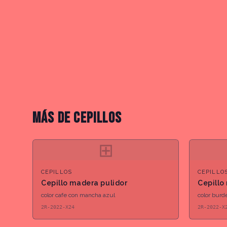
MÁS DE
CEPILLOS
⊞
CEPILLOS
CEPILLO
Cepillo madera pulidor
Cepillo
color cafe con mancha azul
color burd
2R-2022-X24
2R-2022-X