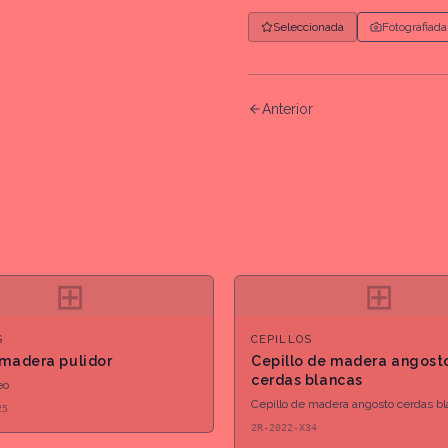
Seleccionada
Fotografiada
Anterior
⊞
⊞
S
CEPILLOS
 madera pulidor
Cepillo de madera angost
cerdas blancas
eo
Cepillo de madera angosto cerdas b
25
2R-2022-X34