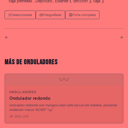
caja peinetas , Deposito,, Estante 1, sección 3, caja 3.
Seleccionada
Fotografiada
Ficha completa
MÁS DE
ONDULADORES
〰
ONDULADORES
Ondulador redondo
ondulador redondo con mangos color cafe oscuro de madera, presenta
oxidación marca "ACIER" "14"
2R-2022-X70