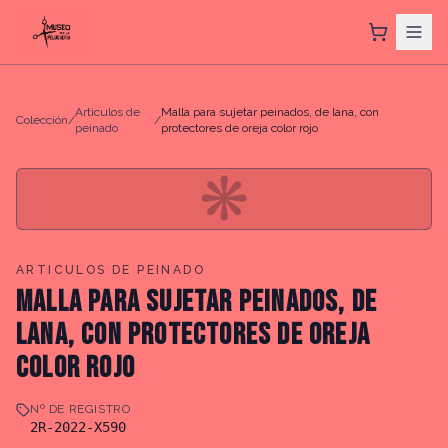
Articulos de
Malla para sujetar peinados, de lana, con
Colección
/
/
peinado
protectores de oreja color rojo
❋
ARTICULOS DE PEINADO
MALLA PARA SUJETAR PEINADOS, DE
LANA, CON PROTECTORES DE OREJA
COLOR ROJO
Nº DE REGISTRO
2R-2022-X590