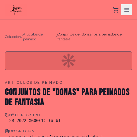
Articulos de
Conjuntos de "donas" para peinados de
Colección
/
/
peinado
fantasia
❋
ARTICULOS DE PEINADO
CONJUNTOS DE "DONAS" PARA PEINADOS
DE FANTASIA
Nº DE REGISTRO
2R-2022-X600(1) (a-b)
DESCRIPCIÓN
conjuntos de "donas" para peinados de fantasia