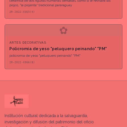
ceramica de dos figuras humanas sentadas, como si le revisara los
piojos, "la piojenta" tradicional pararaguay
2R-2022-X365(4)
✿
ARTES DECORATIVAS
Policromia de yeso "peluquero peinando" "PM"
policromia de yeso "peluquero peinando" "PM"
2R-2022-X366(8)
Institución cultural dedicada a la salvaguardia,
investigación y difusión del patrimonio del oficio