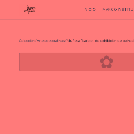
INICIO
MARCO INSTITU
Colección
/
Artes decorativas
/
Muñeca "barbie", de exhibición de peinados
✿