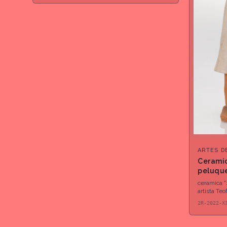
ARTES D
Ceramic
peluque
ceramica "
artista Te
2R-2022-X