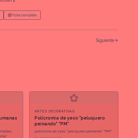
sección 2
Ficha completa
Siguiente
✿
ARTES DECORATIVAS
humanas
Policromia de yeso "peluquero
peinando" "PM"
ntadas,
policromia de yeso "peluquero peinando" "PM"
enta"