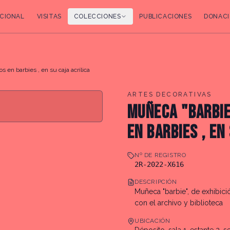
CIONAL
VISITAS
COLECCIONES
PUBLICACIONES
DONACI
 en barbies , en su caja acrílica
ARTES DECORATIVAS
MUÑECA "BARBIE"
EN BARBIES , EN
Nº DE REGISTRO
2R-2022-X616
DESCRIPCIÓN
Muñeca "barbie", de exhibic
con el archivo y biblioteca
UBICACIÓN