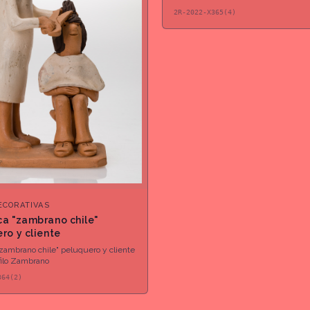
tradicional pararaguay
2R-2022-X365(4)
ECORATIVAS
a "zambrano chile"
ro y cliente
zambrano chile" peluquero y cliente
ofilo Zambrano
364(2)