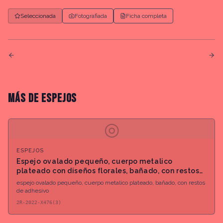
Seleccionada
Fotografiada
Ficha completa
MÁS DE
ESPEJOS
◎
ESPEJOS
Espejo ovalado pequeño, cuerpo metalico
plateado con diseños florales, bañado, con restos
de adhesivo
espejo ovalado pequeño, cuerpo metalico plateado, bañado, con restos
de adhesivo
2R-2022-X476(3)