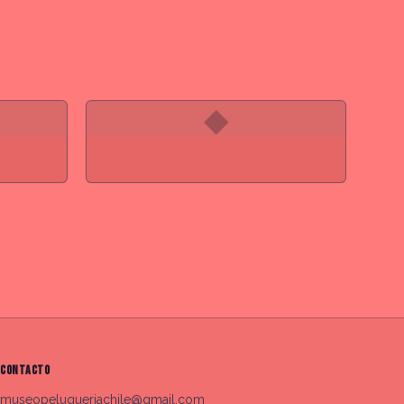
◆
CONTACTO
museopeluqueriachile@gmail.com