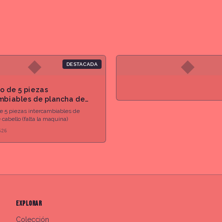
◆
◆
DESTACADA
o de 5 piezas
mbiables de plancha de
 (falta la maquina)
e 5 piezas intercambiables de
cabello (falta la maquina)
626
EXPLORAR
Colección