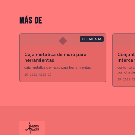
MÁS DE
◆
DESTACADA
Caja metalica de muro para
Conjunt
herramientas
interca
cabello
caja metalica de muro para herramientas
conjunto d
plancha de 
2R-2022-X625(1)
2R-2022-X