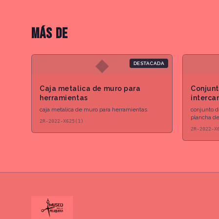
MÁS DE
◆
DESTACADA
Caja metalica de muro para
Conjunt
herramientas
interca
cabello
caja metalica de muro para herramientas
conjunto d
plancha de 
2R-2022-X625(1)
2R-2022-X