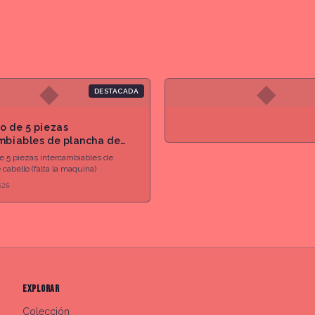
◆
◆
DESTACADA
o de 5 piezas
mbiables de plancha de
 (falta la maquina)
e 5 piezas intercambiables de
cabello (falta la maquina)
626
EXPLORAR
Colección