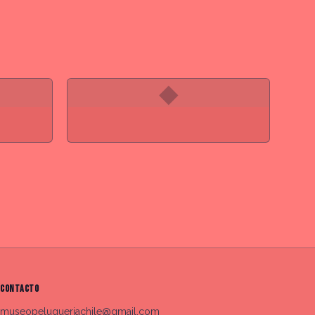
◆
CONTACTO
museopeluqueriachile@gmail.com