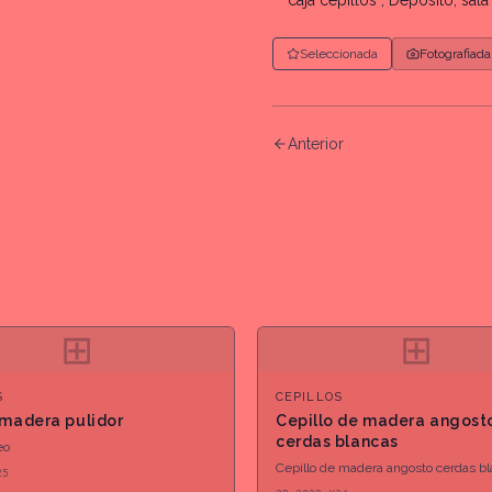
caja cepillos , Deposito, sala 
Seleccionada
Fotografiada
Anterior
⊞
⊞
S
CEPILLOS
 madera pulidor
Cepillo de madera angost
cerdas blancas
eo
Cepillo de madera angosto cerdas b
25