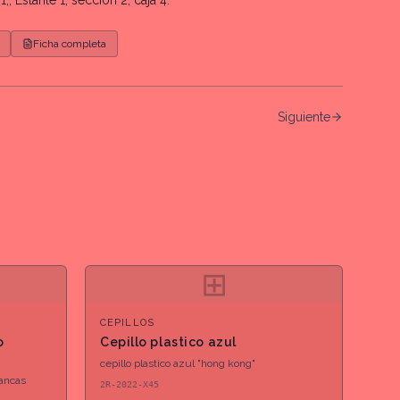
1,, Estante 1, sección 2, caja 4.
Ficha completa
Siguiente
⊞
CEPILLOS
o
Cepillo plastico azul
cepillo plastico azul "hong kong"
lancas
2R-2022-X45