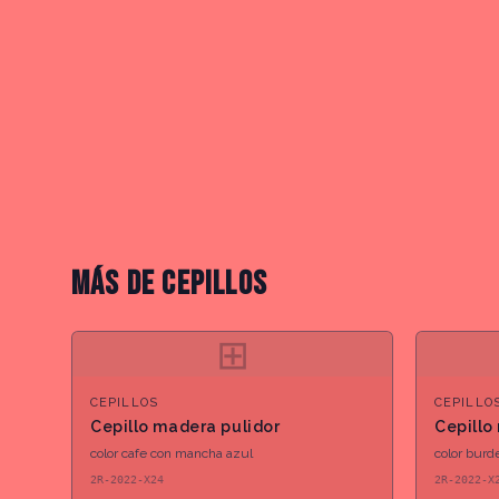
MÁS DE
CEPILLOS
⊞
CEPILLOS
CEPILLO
Cepillo madera pulidor
Cepillo
color cafe con mancha azul
color burd
2R-2022-X24
2R-2022-X