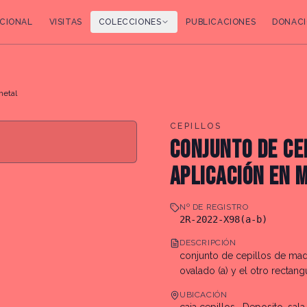
CIONAL
VISITAS
COLECCIONES
PUBLICACIONES
DONACI
metal
CEPILLOS
CONJUNTO DE CE
APLICACIÓN EN 
Nº DE REGISTRO
2R-2022-X98(a-b)
DESCRIPCIÓN
conjunto de cepillos de mad
ovalado (a) y el otro rectangu
UBICACIÓN